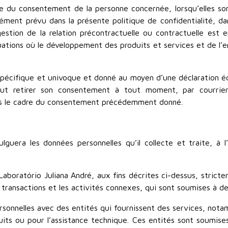
se du consentement de la personne concernée, lorsqu’elles s
ment prévu dans la présente politique de confidentialité, da
gestion de la relation précontractuelle ou contractuelle est
tuations où le développement des produits et services et de l’en
 spécifique et univoque et donné au moyen d’une déclaration éc
r peut retirer son consentement à tout moment, par courrie
ns le cadre du consentement précédemment donné.
ulguera les données personnelles qu’il collecte et traite, à 
oratório Juliana André, aux fins décrites ci-dessus, stricte
s transactions et les activités connexes, qui sont soumises à de
sonnelles avec des entités qui fournissent des services, not
uits ou pour l’assistance technique. Ces entités sont soumise