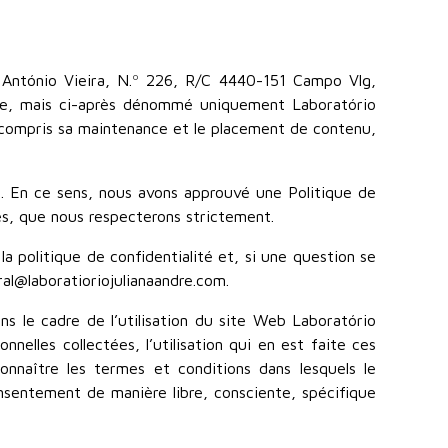
e António Vieira, N.º 226, R/C 4440-151 Campo Vlg,
ive, mais ci-après dénommé uniquement Laboratório
y compris sa maintenance et le placement de contenu,
ré. En ce sens, nous avons approuvé une Politique de
les, que nous respecterons strictement.
a politique de confidentialité et, si une question se
ral@laboratioriojulianaandre.com.
ans le cadre de l’utilisation du site Web Laboratório
nnelles collectées, l’utilisation qui en est faite ces
onnaître les termes et conditions dans lesquels le
onsentement de manière libre, consciente, spécifique