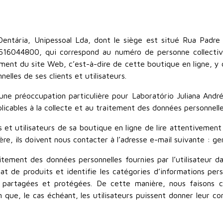
Dentária, Unipessoal Lda, dont le siège est situé Rua Padr
ale 516044800, qui correspond au numéro de personne collect
nement du site Web, c’est-à-dire de cette boutique en ligne, 
lles de ses clients et utilisateurs.
 une préoccupation particulière pour Laboratório Juliana And
pplicables à la collecte et au traitement des données personnel
 et utilisateurs de sa boutique en ligne de lire attentivement l
ère, ils doivent nous contacter à l’adresse e-mail suivante : ge
itement des données personnelles fournies par l’utilisateur d
at de produits et identifie les catégories d’informations perso
t partagées et protégées. De cette manière, nous faisons c
n que, le cas échéant, les utilisateurs puissent donner leur c