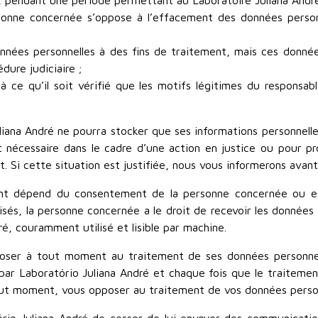
 pendant une période permettant au Laboratoire Juliana André 
sonne concernée s’oppose à l’effacement des données personn
nnées personnelles à des fins de traitement, mais ces données 
dure judiciaire ;
à ce qu’il soit vérifié que les motifs légitimes du responsa
uliana André ne pourra stocker que ses informations personnel
 nécessaire dans le cadre d’une action en justice ou pour pr
. Si cette situation est justifiée, nous vous informerons avant
ement dépend du consentement de la personne concernée ou es
s, la personne concernée a le droit de recevoir les données 
é, couramment utilisé et lisible par machine.
’opposer à tout moment au traitement de ses données personn
 par Laboratório Juliana André et chaque fois que le traitem
out moment, vous opposer au traitement de vos données person