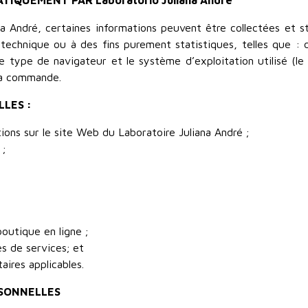
QUEMENT PAR Laboratório Juliana André
na André, certaines informations peuvent être collectées et
technique ou à des fins purement statistiques, telles que : d
le type de navigateur et le système d’exploitation utilisé (le
 la commande.
LES :
ations sur le site Web du Laboratoire Juliana André ;
 ;
boutique en ligne ;
res de services; et
ires applicables.
SONNELLES