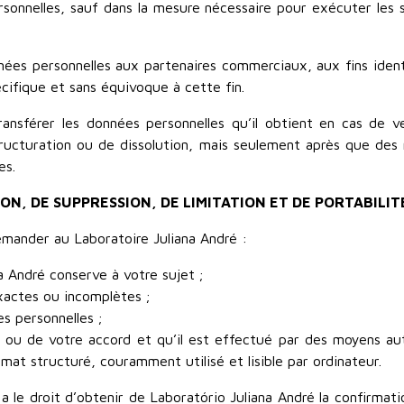
ersonnelles, sauf dans la mesure nécessaire pour exécuter les
s personnelles aux partenaires commerciaux, aux fins identifi
écifique et sans équivoque à cette fin.
transférer les données personnelles qu’il obtient en cas de 
tructuration ou de dissolution, mais seulement après que des 
es.
TION, DE SUPPRESSION, DE LIMITATION ET DE PORTABIL
emander au Laboratoire Juliana André :
a André conserve à votre sujet ;
exactes ou incomplètes ;
s personnelles ;
ou de votre accord et qu’il est effectué par des moyens aut
at structuré, couramment utilisé et lisible par ordinateur.
s a le droit d’obtenir de Laboratório Juliana André la confirmat