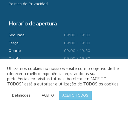
Política de Privacidad
Horario de apertura
Segunda
09:00 - 19:30
Terça
09:00 - 19:30
Quarta
09:00 - 19:30
Quinta
09:00 - 19:30
Sexta
09:00 - 19:30
Utilizamos cookies no nosso website com o objetivo de lhe
oferecer a melhor experiência registando as suas
Sábado
09:00 - 13:00
preferências em visitas futuras. Ao clicar em "ACEITO
TODOS" está a autorizar a utilização de TODOS os cookies.
Definições
ACEITO
ACEITO TODOS