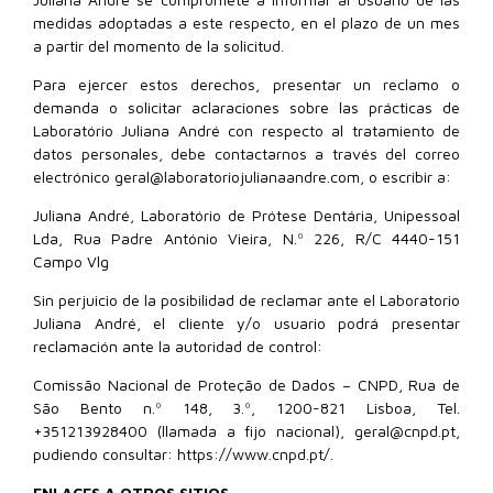
medidas adoptadas a este respecto, en el plazo de un mes
a partir del momento de la solicitud.
Para ejercer estos derechos, presentar un reclamo o
demanda o solicitar aclaraciones sobre las prácticas de
Laboratório Juliana André con respecto al tratamiento de
datos personales, debe contactarnos a través del correo
electrónico geral@laboratoriojulianaandre.com, o escribir a:
Juliana André, Laboratório de Prótese Dentária, Unipessoal
Lda, Rua Padre António Vieira, N.º 226, R/C 4440-151
Campo Vlg
Sin perjuicio de la posibilidad de reclamar ante el Laboratorio
Juliana André, el cliente y/o usuario podrá presentar
reclamación ante la autoridad de control:
Comissão Nacional de Proteção de Dados – CNPD, Rua de
São Bento n.º 148, 3.º, 1200-821 Lisboa, Tel.
+351213928400 (llamada a fijo nacional), geral@cnpd.pt,
pudiendo consultar: https://www.cnpd.pt/.
ENLACES A OTROS SITIOS