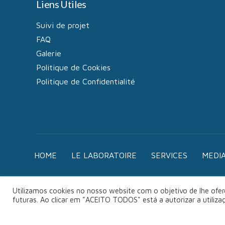
Liens Utiles
Suivi de projet
FAQ
Galerie
Politique de Cookies
Politique de Confidentialité
HOME
LE LABORATOIRE
SERVICES
MEDI
Utilizamos cookies no nosso website com o objetivo de lhe ofere
futuras. Ao clicar em "ACEITO TODOS" está a autorizar a utiliz