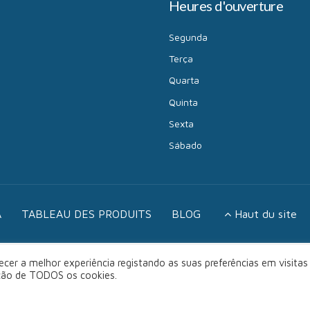
Heures d'ouverture
Segunda
Terça
Quarta
Quinta
Sexta
Sábado
A
TABLEAU DES PRODUITS
BLOG
Haut du site
cer a melhor experiência registando as suas preferências em visitas
ação de TODOS os cookies.