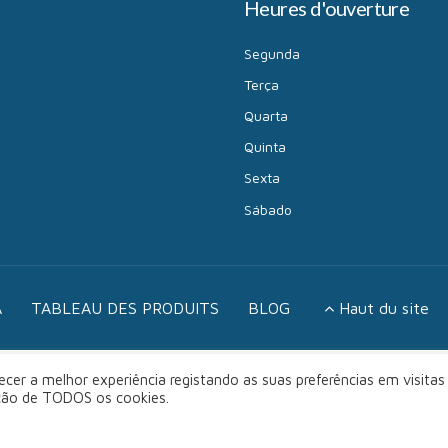
Heures d'ouverture
Segunda
Terça
Quarta
Quinta
Sexta
Sábado
A
TABLEAU DES PRODUITS
BLOG
Haut du site
cer a melhor experiência registando as suas preferências em visitas
ação de TODOS os cookies.