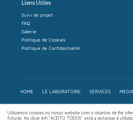
Liens Utiles
Suivi de projet
FAQ
Galerie
Politique de Cookies
Politique de Confidentialité
HOME
LE LABORATOIRE
SERVICES
MEDI
Utilizamos cookies no nosso website com o objetivo de lhe ofere
futuras. Ao clicar em "ACEITO TODOS" está a autorizar a utiliz