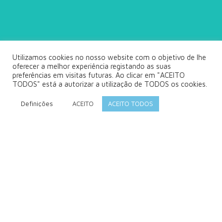
Utilizamos cookies no nosso website com o objetivo de lhe
oferecer a melhor experiência registando as suas
preferências em visitas futuras. Ao clicar em "ACEITO
TODOS" está a autorizar a utilização de TODOS os cookies.
Definições
ACEITO
ACEITO TODOS
INFORMAÇÃO SOBRE
OS NOSSOS SERVIÇOS
Trabalhamos nos setores da prótese fixa, prótese
removível, implantologia, CAD/CAM e ortodontia.